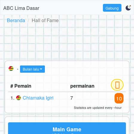
ABC Lima Dasar
Gabung
Beranda
Hall of Fame
-
Bulan lalu
# Pemain
permainan
1.
Chiamaka Igiri
7
10
Statistics are updated every ~hour
Main Game