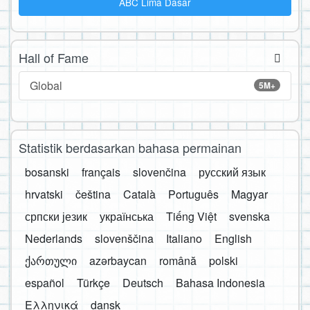
ABC Lima Dasar
Hall of Fame
Global
5M+
Statistik berdasarkan bahasa permainan
bosanski
français
slovenčina
русский язык
hrvatski
čeština
Català
Português
Magyar
српски језик
українська
Tiếng Việt
svenska
Nederlands
slovenščina
Italiano
English
ქართული
azərbaycan
română
polski
español
Türkçe
Deutsch
Bahasa Indonesia
Ελληνικά
dansk