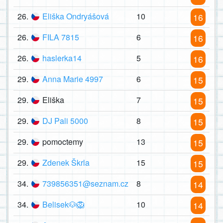
26.
Eliška Ondryášová
10
16
26.
FILA 7815
6
16
26.
haslerka14
5
16
29.
Anna Marie 4997
6
15
29.
Eliška
7
15
29.
DJ Pali 5000
8
15
29.
pomoctemy
13
15
29.
Zdenek Škrla
15
15
34.
739856351@seznam.cz
8
14
34.
Belisek🐶🦁
10
14