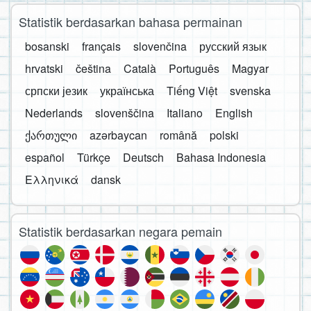
Statistik berdasarkan bahasa permainan
bosanski
français
slovenčina
русский язык
hrvatski
čeština
Català
Português
Magyar
српски језик
українська
Tiếng Việt
svenska
Nederlands
slovenščina
Italiano
English
ქართული
azərbaycan
română
polski
español
Türkçe
Deutsch
Bahasa Indonesia
Ελληνικά
dansk
Statistik berdasarkan negara pemain