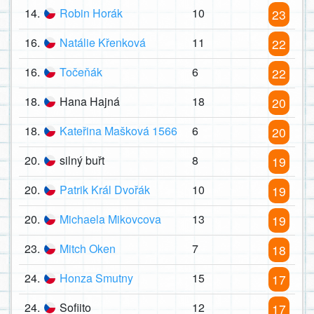
14.
Robin Horák
10
23
16.
Natálie Křenková
11
22
16.
Točeňák
6
22
18.
Hana Hajná
18
20
18.
Kateřina Mašková 1566
6
20
20.
silný buřt
8
19
20.
Patrik Král Dvořák
10
19
20.
Michaela Mikovcova
13
19
23.
Mitch Oken
7
18
24.
Honza Smutny
15
17
24.
Sofiito
12
17