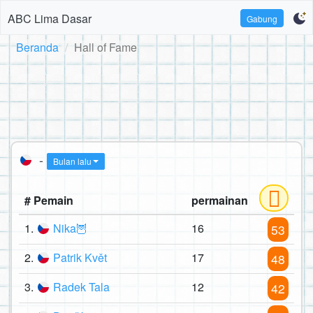
ABC Lima Dasar
Gabung
Beranda
Hall of Fame
-
Bulan lalu
# Pemain
permainan
1.
Nika🦉
16
53
2.
Patrik Květ
17
48
3.
Radek Tala
12
42