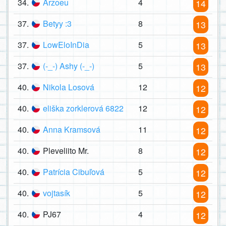
34.
Arzoeu
4
14
37.
Betyy :3
8
13
37.
LowEloInDia
5
13
37.
(-_-) Ashy (-_-)
5
13
40.
Nikola Losová
12
12
40.
eliška zorklerová 6822
12
12
40.
Anna Kramsová
11
12
40.
Pleveliito Mr.
8
12
40.
Patrícia Cibuľová
5
12
40.
vojtasík
5
12
40.
PJ67
4
12