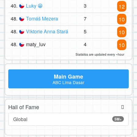
40.
Luky 😁
3
12
48.
Tomáš Mezera
7
10
48.
Viktorie Anna Stará
5
10
48.
maty_luv
4
10
Statistics are updated every ~hour
Main Game
ABC Lima Dasar
Hall of Fame
Global
5M+