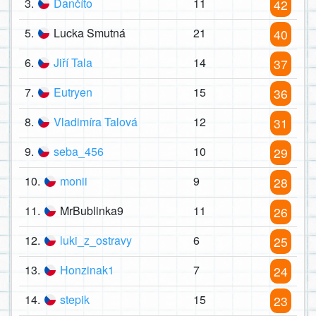
3.
Dančíto
11
42
5.
Lucka Smutná
21
40
6.
Jiří Tala
14
37
7.
Eutryen
15
36
8.
Vladimíra Talová
12
31
9.
seba_456
10
29
10.
monii
9
28
11.
MrBublinka9
11
26
12.
luki_z_ostravy
6
25
13.
Honzinak1
7
24
14.
stepik
15
23