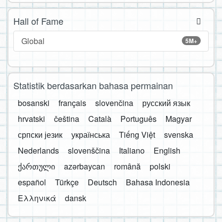
Hall of Fame
Global
5M+
Statistik berdasarkan bahasa permainan
bosanski
français
slovenčina
русский язык
hrvatski
čeština
Català
Português
Magyar
српски језик
українська
Tiếng Việt
svenska
Nederlands
slovenščina
Italiano
English
ქართული
azərbaycan
română
polski
español
Türkçe
Deutsch
Bahasa Indonesia
Ελληνικά
dansk