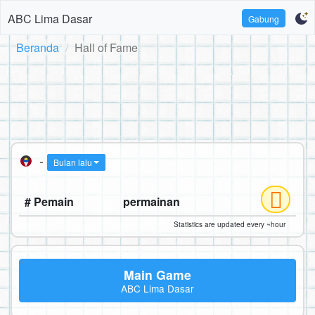
ABC Lima Dasar
Gabung
Beranda
Hall of Fame
-
Bulan lalu
# Pemain
permainan
Statistics are updated every ~hour
Main Game
ABC Lima Dasar