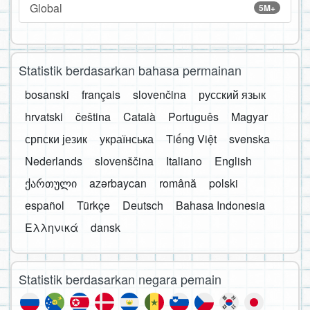
Global
5M+
Statistik berdasarkan bahasa permainan
bosanski
français
slovenčina
русский язык
hrvatski
čeština
Català
Português
Magyar
српски језик
українська
Tiếng Việt
svenska
Nederlands
slovenščina
Italiano
English
ქართული
azərbaycan
română
polski
español
Türkçe
Deutsch
Bahasa Indonesia
Ελληνικά
dansk
Statistik berdasarkan negara pemain