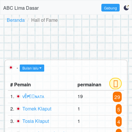
ABC Lima Dasar
Gabung
Beranda
Hall of Fame
-
Bulan lalu
# Pemain
permainan
1.
ᴠͥɪͣᴘͫ✮⃝ɴᴀᴛᴀ
19
29
2.
Tomek Klaput
1
5
3.
Tosia Kłaput
1
4