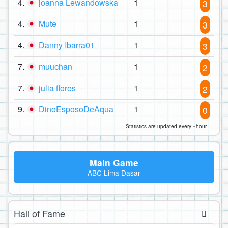
4.
joanna Lewandowska
1
3
4.
Mute
1
3
4.
Danny Ibarra01
1
3
7.
muuchan
1
2
7.
julia flores
1
2
9.
DinoEsposoDeAqua
1
0
Statistics are updated every ~hour
Main Game
ABC Lima Dasar
Hall of Fame