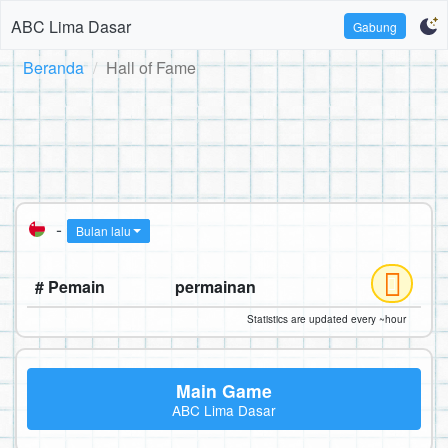
ABC Lima Dasar
Gabung
Beranda
Hall of Fame
-
Bulan lalu
# Pemain
permainan
Statistics are updated every ~hour
Main Game
ABC Lima Dasar