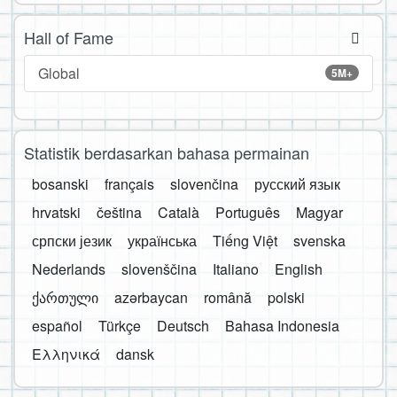
Hall of Fame
Global
5M+
Statistik berdasarkan bahasa permainan
bosanski
français
slovenčina
русский язык
hrvatski
čeština
Català
Português
Magyar
српски језик
українська
Tiếng Việt
svenska
Nederlands
slovenščina
Italiano
English
ქართული
azərbaycan
română
polski
español
Türkçe
Deutsch
Bahasa Indonesia
Ελληνικά
dansk