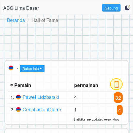
ABC Lima Dasar
Gabung
Beranda
Hall of Fame
-
Bulan lalu
# Pemain
permainan
1.
Paweł Lidzbarski
4
32
2.
CebollaConDiarre
1
4
Statistics are updated every ~hour