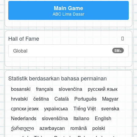
Main Game
ABC Lima Dasar
Hall of Fame
Global
5M+
Statistik berdasarkan bahasa permainan
bosanski
français
slovenčina
русский язык
hrvatski
čeština
Català
Português
Magyar
српски језик
українська
Tiếng Việt
svenska
Nederlands
slovenščina
Italiano
English
ქართული
azərbaycan
română
polski