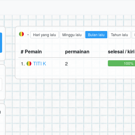
-
Hari yang lalu
Minggu lalu
Bulan lalu
Tahun lalu
# Pemain
permainan
selesai / kiri
1.
TITI K
2
100%
n