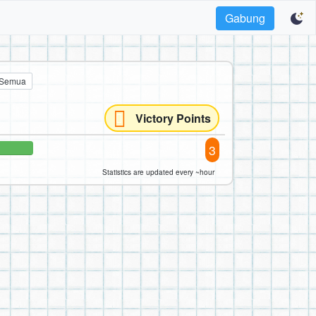
Gabung
Semua
Victory Points
3
Statistics are updated every ~hour