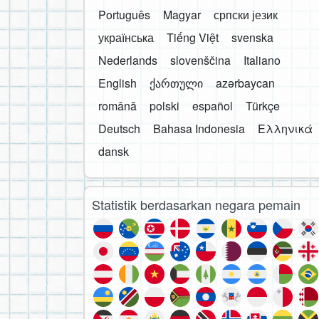
Português
Magyar
српски језик
українська
Tiếng Việt
svenska
Nederlands
slovenščina
Italiano
English
ქართული
azərbaycan
română
polski
español
Türkçe
Deutsch
Bahasa Indonesia
Ελληνικά
dansk
Statistik berdasarkan negara pemain