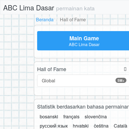
ABC Lima Dasar
permainan kata
Beranda
Hall of Fame
Main Game
ABC Lima Dasar
Hall of Fame
Global
5M+
Statistik berdasarkan bahasa permaina
bosanski
français
slovenčina
русский язык
hrvatski
čeština
Català