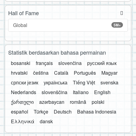
Hall of Fame
Global
5M+
Statistik berdasarkan bahasa permainan
bosanski
français
slovenčina
русский язык
hrvatski
čeština
Català
Português
Magyar
српски језик
українська
Tiếng Việt
svenska
Nederlands
slovenščina
Italiano
English
ქართული
azərbaycan
română
polski
español
Türkçe
Deutsch
Bahasa Indonesia
Ελληνικά
dansk