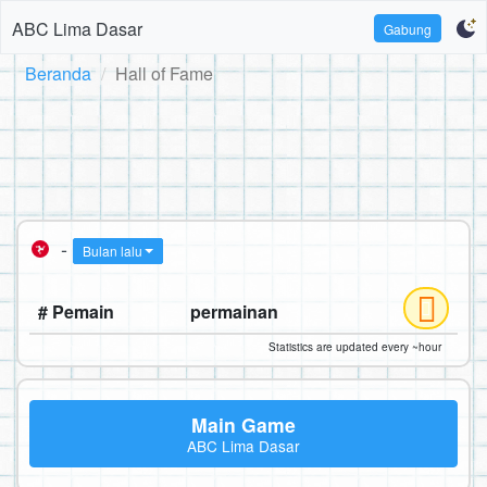
ABC Lima Dasar
Gabung
Beranda
Hall of Fame
-
Bulan lalu
# Pemain
permainan
Statistics are updated every ~hour
Main Game
ABC Lima Dasar