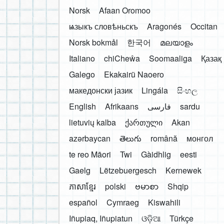
Norsk
Afaan Oromoo
ѩзыкъ словѣньскъ
Aragonés
Occitan
Norsk bokmål
한국어
മലയാളം
Italiano
chiCheŵa
Soomaaliga
Қазақ
Galego
Ekakairũ Naoero
македонски јазик
Lingála
සිංහල
English
Afrikaans
فارسی
sardu
lietuvių kalba
ქართული
Akan
azərbaycan
తెలుగు
română
монгол
te reo Māori
Twi
Gàidhlig
eesti
Gaelg
Lëtzebuergesch
Kernewek
ភាសាខ្មែរ
polski
ဗမာစာ
Shqip
español
Cymraeg
Kiswahili
Iñupiaq, Iñupiatun
ଓଡ଼ିଆ
Türkçe