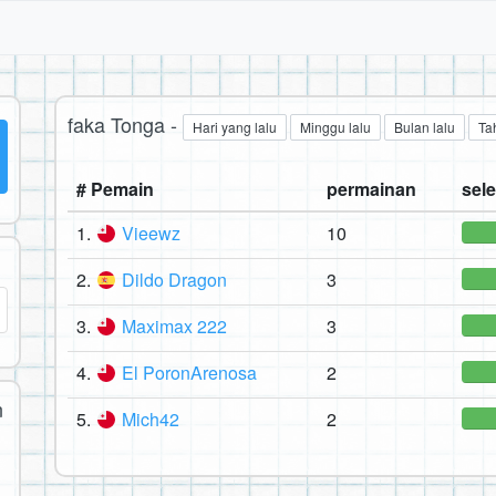
faka Tonga -
Hari yang lalu
Minggu lalu
Bulan lalu
Ta
# Pemain
permainan
sele
1.
Vieewz
10
2.
Dildo Dragon
3
3.
Maximax 222
3
4.
El PoronArenosa
2
n
5.
Mich42
2