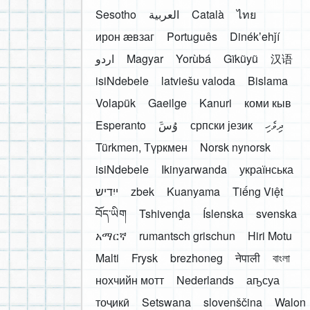
Sesotho
العربية
Català
ไทย
ирон æвзаг
Português
Dinékʼehǰí
اردو
Magyar
Yorùbá
Gĩkũyũ
汉语
isiNdebele
latviešu valoda
Bislama
Volapük
Gaeilge
Kanuri
коми кыв
Esperanto
َوُسَ
српски језик
ދިވެހި
Türkmen, Түркмен
Norsk nynorsk
isiNdebele
Ikinyarwanda
українська
ייִדיש
zbek
Kuanyama
Tiếng Việt
བོད་ཡིག
Tshivenḓa
Íslenska
svenska
አማርኛ
rumantsch grischun
Hiri Motu
Malti
Frysk
brezhoneg
नेपाली
বাংলা
нохчийн мотт
Nederlands
аҧсуа
тоҷикӣ
Setswana
slovenščina
Walon