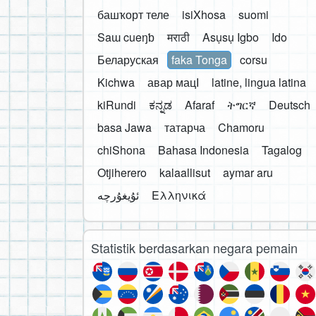
башҡорт теле
isiXhosa
suomi
Saɯ cueŋƅ
मराठी
Asụsụ Igbo
Ido
Беларуская
faka Tonga
corsu
Kichwa
авар мацӀ
latine, lingua latina
kiRundi
ಕನ್ನಡ
Afaraf
ትግርኛ
Deutsch
basa Jawa
татарча
Chamoru
chiShona
Bahasa Indonesia
Tagalog
Otjiherero
kalaallisut
aymar aru
Ελληνικά
Statistik berdasarkan negara pemain