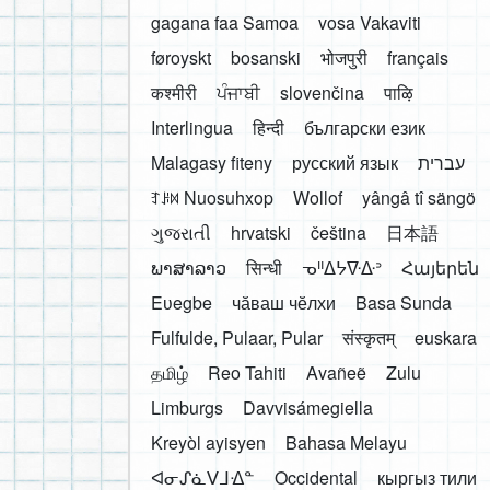
gagana faa Samoa
vosa Vakaviti
føroyskt
bosanski
भोजपुरी
français
कश्मीरी
ਪੰਜਾਬੀ
slovenčina
पाऴि
Interlingua
हिन्दी
български език
Malagasy fiteny
русский язык
עברית
ꆈꌠ꒿ Nuosuhxop
Wollof
yângâ tî sängö
ગુજરાતી
hrvatski
čeština
日本語
ພາສາລາວ
सिन्धी
ᓀᐦᐃᔭᐍᐏᐣ
Հայերեն
Eʋegbe
чӑваш чӗлхи
Basa Sunda
Fulfulde, Pulaar, Pular
संस्कृतम्
euskara
தமிழ்
Reo Tahiti
Avañeẽ
Zulu
Limburgs
Davvisámegiella
Kreyòl ayisyen
Bahasa Melayu
ᐊᓂᔑᓈᐯᒧᐎᓐ
Occidental
кыргыз тили