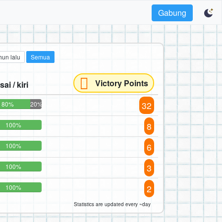
Gabung
hun lalu
Semua
Victory Points
sai / kiri
32
80%
20%
8
100%
6
100%
3
100%
2
100%
Statistics are updated every ~day