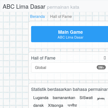
ABC Lima Dasar
permainan kata
Beranda
Hall of Fame
Main Game
ABC Lima Dasar
Hall of Fame
Global
5M+
Statistik berdasarkan bahasa permaina
Luganda
bamanankan
SiSwati
پښتو
dansk
Xitsonga
অসমীয়া