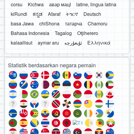
corsu
Kichwa
авар мацӀ
latine, lingua latina
kiRundi
ಕನ್ನಡ
Afaraf
ትግርኛ
Deutsch
basa Jawa
chiShona
татарча
Chamoru
Bahasa Indonesia
Tagalog
Otjiherero
kalaallisut
aymar aru
Ελληνικά
Statistik berdasarkan negara pemain