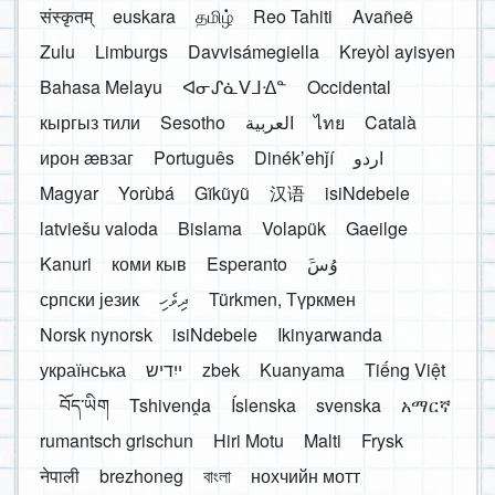
संस्कृतम्
euskara
தமிழ்
Reo Tahiti
Avañeẽ
Zulu
Limburgs
Davvisámegiella
Kreyòl ayisyen
Bahasa Melayu
ᐊᓂᔑᓈᐯᒧᐎᓐ
Occidental
кыргыз тили
Sesotho
العربية
ไทย
Català
ирон æвзаг
Português
Dinékʼehǰí
اردو
Magyar
Yorùbá
Gĩkũyũ
汉语
isiNdebele
latviešu valoda
Bislama
Volapük
Gaeilge
Kanuri
коми кыв
Esperanto
َوُسَ
српски језик
ދިވެހި
Türkmen, Түркмен
Norsk nynorsk
isiNdebele
Ikinyarwanda
українська
ייִדיש
zbek
Kuanyama
Tiếng Việt
བོད་ཡིག
Tshivenḓa
Íslenska
svenska
አማርኛ
rumantsch grischun
Hiri Motu
Malti
Frysk
नेपाली
brezhoneg
বাংলা
нохчийн мотт