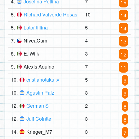
4.
Josefina Pettina
7
19
5.
Richard Valverde Rosas
10
14
5.
Lator tillina
5
14
7.
NiveaCum
4
13
8.
E. Wilk
3
12
9.
Alexis Aquino
7
11
10.
cristianotaku :v
5
9
10.
Agustín Paiz
3
9
12.
Germán S
2
8
12.
Juli Cointte
3
8
14.
Krieger_M7
3
7