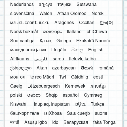
Nederlands
аҧсуа
тоҷикӣ
Setswana
slovenščina
Walon
Afaan Oromoo
Norsk
ѩзыкъ словѣньскъ
Aragonés
Occitan
한국어
Norsk bokmål
മലയാളം
Italiano
chiCheŵa
Soomaaliga
Қазақ
Galego
Ekakairũ Naoero
македонски јазик
Lingála
සිංහල
English
Afrikaans
فارسی
sardu
lietuvių kalba
ქართული
Akan
azərbaycan
తెలుగు
română
монгол
te reo Māori
Twi
Gàidhlig
eesti
Gaelg
Lëtzebuergesch
Kernewek
ភាសាខ្មែរ
polski
ဗမာစာ
Shqip
español
Cymraeg
Kiswahili
Iñupiaq, Iñupiatun
ଓଡ଼ିଆ
Türkçe
башҡорт теле
isiXhosa
Saɯ cueŋƅ
suomi
मराठी
Asụsụ Igbo
Ido
Беларуская
faka Tonga