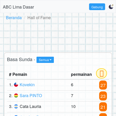
ABC Lima Dasar
Gabung
Beranda
Hall of Fame
Basa Sunda -
Semua
# Pemain
permainan
1.
Kovekin
6
27
2.
Sara PINTO
7
23
3.
Cata Lauria
10
21