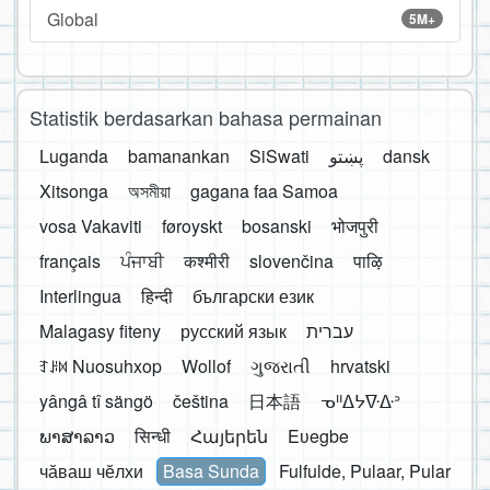
Global
5M+
Statistik berdasarkan bahasa permainan
Luganda
bamanankan
SiSwati
پښتو
dansk
Xitsonga
অসমীয়া
gagana faa Samoa
vosa Vakaviti
føroyskt
bosanski
भोजपुरी
français
ਪੰਜਾਬੀ
कश्मीरी
slovenčina
पाऴि
Interlingua
हिन्दी
български език
Malagasy fiteny
русский язык
עברית
ꆈꌠ꒿ Nuosuhxop
Wollof
ગુજરાતી
hrvatski
yângâ tî sängö
čeština
日本語
ᓀᐦᐃᔭᐍᐏᐣ
ພາສາລາວ
सिन्धी
Հայերեն
Eʋegbe
чӑваш чӗлхи
Basa Sunda
Fulfulde, Pulaar, Pular