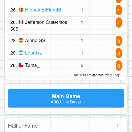
26.
HiguainElFieraEl
1
1
26.
Jefferson Gutierritos
1
1
505
28.
Alene GS
1
0
28.
Lourdxz
1
0
28.
Tuma_
2
0
Statistics are updated every ~day
Main Game
ABC Lima Dasar
Hall of Fame