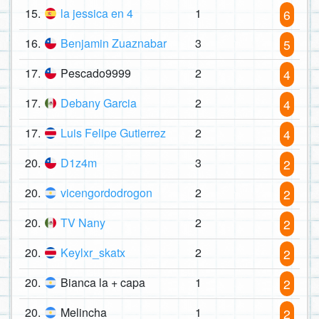
15.
la jessica en 4
1
6
16.
Benjamin Zuaznabar
3
5
17.
Pescado9999
2
4
17.
Debany Garcia
2
4
17.
Luis Felipe Gutierrez
2
4
20.
D1z4m
3
2
20.
vicengordodrogon
2
2
20.
TV Nany
2
2
20.
Keylxr_skatx
2
2
20.
Bianca la + capa
1
2
20.
Melincha
1
2