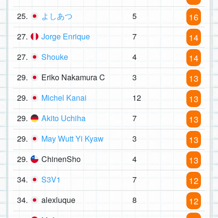
25.
よしあつ
5
16
27.
Jorge Enrique
7
14
27.
Shouke
4
14
29.
Eriko Nakamura C
3
13
29.
Michel Kanai
12
13
29.
Akito Uchiha
7
13
29.
May Wutt Yi Kyaw
3
13
29.
ChinenSho
4
13
34.
S3V1
7
12
34.
alexluque
8
12