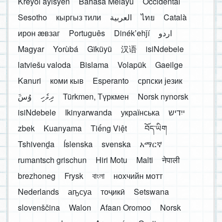
Kreyòl ayisyen
Bahasa Melayu
Occidental
Sesotho
кыргыз тили
العربية
ไทย
Català
ирон æвзаг
Português
Dinékʼehǰí
اردو
Magyar
Yorùbá
Gĩkũyũ
汉语
isiNdebele
latviešu valoda
Bislama
Volapük
Gaeilge
Kanuri
коми кыв
Esperanto
српски језик
َوُسَ
ދިވެހި
Türkmen, Түркмен
Norsk nynorsk
isiNdebele
Ikinyarwanda
українська
ייִדיש
zbek
Kuanyama
Tiếng Việt
བོད་ཡིག
Tshivenḓa
Íslenska
svenska
አማርኛ
rumantsch grischun
Hiri Motu
Malti
नेपाली
brezhoneg
Frysk
বাংলা
нохчийн мотт
Nederlands
аҧсуа
тоҷикӣ
Setswana
slovenščina
Walon
Afaan Oromoo
Norsk