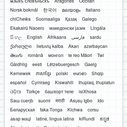
ѩзыкъ словѣньскъ
Aragonés
Occitan
Norsk bokmål
한국어
മലയാളം
Italiano
chiCheŵa
Soomaaliga
Қазақ
Galego
Ekakairũ Naoero
македонски јазик
Lingála
සිංහල
English
Afrikaans
فارسی
sardu
ქართული
lietuvių kalba
Akan
azərbaycan
తెలుగు
română
монгол
te reo Māori
Twi
Gàidhlig
eesti
Lëtzebuergesch
Gaelg
Kernewek
ភាសាខ្មែរ
polski
ဗမာစာ
Shqip
español
Cymraeg
Kiswahili
Iñupiaq, Iñupiatun
ଓଡ଼ିଆ
Türkçe
башҡорт теле
isiXhosa
Saɯ cueŋƅ
suomi
मराठी
Asụsụ Igbo
Ido
Беларуская
faka Tonga
Kichwa
corsu
авар мацӀ
latine, lingua latina
kiRundi
ಕನ್ನಡ