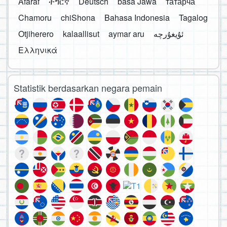
Afaraf
ትግርኛ
Deutsch
basa Jawa
татарча
Chamoru
chiShona
Bahasa Indonesia
Tagalog
Otjiherero
kalaallisut
aymar aru
Ελληνικά
Statistik berdasarkan negara pemain