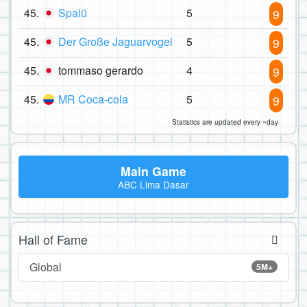
45.
Spalü
5
9
45.
Der Große Jaguarvogel
5
9
45.
tommaso gerardo
4
9
45.
MR Coca-cola
5
9
Statistics are updated every ~day
Main Game
ABC Lima Dasar
Hall of Fame
Global
5M+