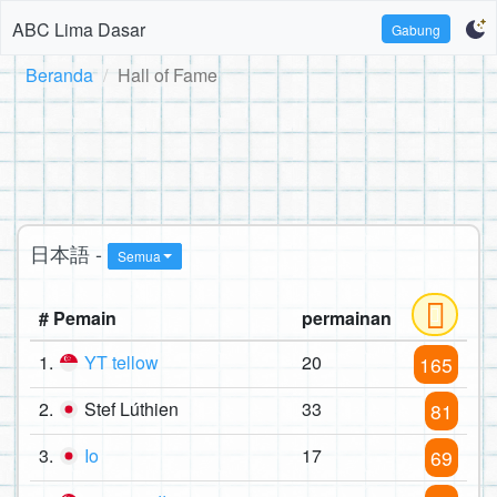
ABC Lima Dasar
Gabung
Beranda
Hall of Fame
日本語 -
Semua
# Pemain
permainan
1.
YT tellow
20
165
2.
Stef Lúthien
33
81
3.
Io
17
69