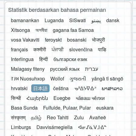
Statistik berdasarkan bahasa permainan
bamanankan
Luganda
SiSwati
پښتو
dansk
Xitsonga
অসমীয়া
gagana faa Samoa
vosa Vakaviti
føroyskt
bosanski
भोजपुरी
français
कश्मीरी
ਪੰਜਾਬੀ
slovenčina
पाऴि
Interlingua
हिन्दी
български език
Malagasy fiteny
русский язык
עברית
ꆈꌠ꒿ Nuosuhxop
Wollof
ગુજરાતી
yângâ tî sängö
hrvatski
日本語
čeština
ᓀᐦᐃᔭᐍᐏᐣ
ພາສາລາວ
सिन्धी
Հայերեն
Eʋegbe
чӑваш чӗлхи
Basa Sunda
Fulfulde, Pulaar, Pular
euskara
संस्कृतम्
தமிழ்
Reo Tahiti
Zulu
Avañeẽ
Limburgs
Davvisámegiella
ᐊᓂᔑᓈᐯᒧᐎᓐ