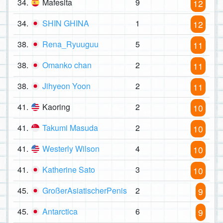
34.
Mafesita
9
12
34.
SHIN GHINA
1
12
38.
Rena_Ryuuguu
5
11
38.
Omanko chan
2
11
38.
Jihyeon Yoon
2
11
41.
Kaoring
2
10
41.
Takumi Masuda
2
10
41.
Westerly Wilson
4
10
41.
Katherine Sato
3
10
45.
GroßerAsiatischerPenis
2
9
45.
Antarctica
6
9