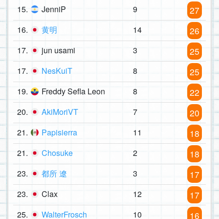
15.
JenniP
9
27
16.
黄明
14
26
17.
jun usami
3
25
17.
NesKuiT
8
25
19.
Freddy Sefla Leon
8
22
20.
AkiMoriVT
7
20
21.
Papisierra
11
18
21.
Chosuke
2
18
23.
都所 遼
3
17
23.
Clax
12
17
25.
WalterFrosch
10
16