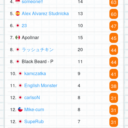
4.
someone!!
14
63
5.
Alex Alvarez Studnicka
13
60
6.
23
10
47
7.
Apolinar
15
45
8.
ラッシュチキン
20
44
8.
Black Beard - P
11
44
10.
kamczatka
9
41
11.
English Monster
4
38
12.
carlsoN
8
31
12.
Mike-cum
8
31
12.
SupeRub
7
31