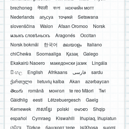
brezhoneg
नेपाली
বাংলা
нохчийн мотт
Nederlands
аҧсуа
тоҷикӣ
Setswana
slovenščina
Walon
Afaan Oromoo
Norsk
ѩзыкъ словѣньскъ
Aragonés
Occitan
Norsk bokmål
한국어
മലയാളം
Italiano
chiCheŵa
Soomaaliga
Қазақ
Galego
Ekakairũ Naoero
македонски јазик
Lingála
සිංහල
English
Afrikaans
فارسی
sardu
ქართული
lietuvių kalba
Akan
azərbaycan
తెలుగు
română
монгол
te reo Māori
Twi
Gàidhlig
eesti
Lëtzebuergesch
Gaelg
Kernewek
ភាសាខ្មែរ
polski
ဗမာစာ
Shqip
español
Cymraeg
Kiswahili
Iñupiaq, Iñupiatun
ଓଡ଼ିଆ
Türkçe
башҡорт теле
isiXhosa
suomi