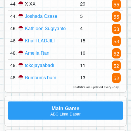
44.
X XX
29
55
44.
Joshada Ozase
5
55
46.
Kathleen Sugiyanto
4
53
46.
Khalil LADJILI
15
53
48.
Amelia Rani
10
52
48.
tokojayaabadi
11
52
48.
Bumbums bum
13
52
Statistics are updated every ~day
Main Game
ABC Lima Dasar