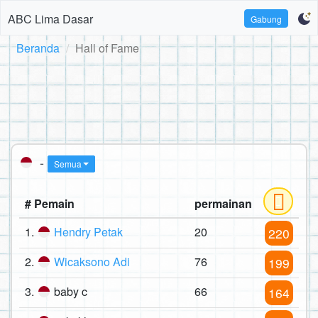
ABC Lima Dasar
Gabung
Beranda
Hall of Fame
-
Semua
# Pemain
permainan
1.
Hendry Petak
20
220
2.
Wicaksono Adi
76
199
3.
baby c
66
164