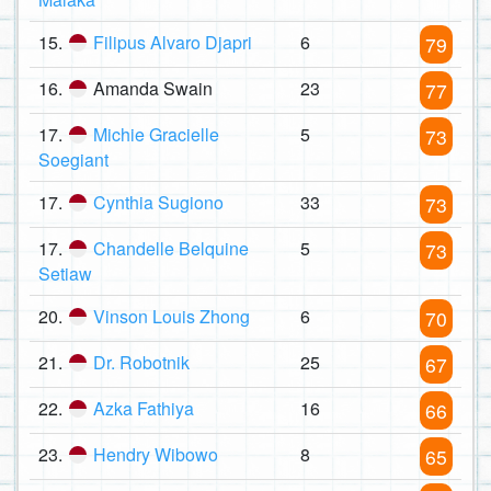
15.
Filipus Alvaro Djapri
6
79
16.
Amanda Swain
23
77
17.
Michie Gracielle
5
73
Soegiant
17.
Cynthia Sugiono
33
73
17.
Chandelle Belquine
5
73
Setiaw
20.
Vinson Louis Zhong
6
70
21.
Dr. Robotnik
25
67
22.
Azka Fathiya
16
66
23.
Hendry Wibowo
8
65