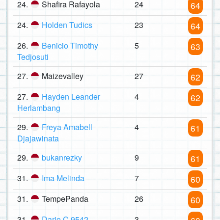
24.
Shafira Rafayola
24
64
24.
Holden Tudics
23
64
26.
Benicio Timothy
5
63
Tedjosuti
27.
Maizevalley
27
62
27.
Hayden Leander
4
62
Herlambang
29.
Freya Amabell
4
61
Djajawinata
29.
bukanrezky
9
61
31.
Ima Melinda
7
60
31.
TempePanda
26
60
31.
Dario C 9542
3