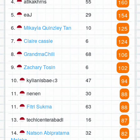
4.
atikakhrns
55
160
5.
eaJ
29
154
6.
Mikayla Quinzley Tan
10
125
7.
Claire cassie
6
124
8.
GrandmaChili
68
106
9.
Zachary Tosin
6
102
10.
kylianisbae<3
47
94
11.
nenen
30
88
11.
Fitri Sukma
63
88
13.
techicenterabadi
16
87
14.
Natson Abipratama
32
82
Malaka