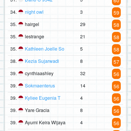
60
34.
night owl
3
59
35.
hairgel
29
58
35.
lestrange
21
58
35.
Kathleen Joelle So
5
58
38.
Kezia Sujarwadi
8
57
39.
cynthiaashley
32
56
39.
Sokmaenterus
14
56
39.
Kyliee Eugenia T
4
56
39.
Yare Gracia
8
56
39.
Ayumi Keira Wijaya
4
56