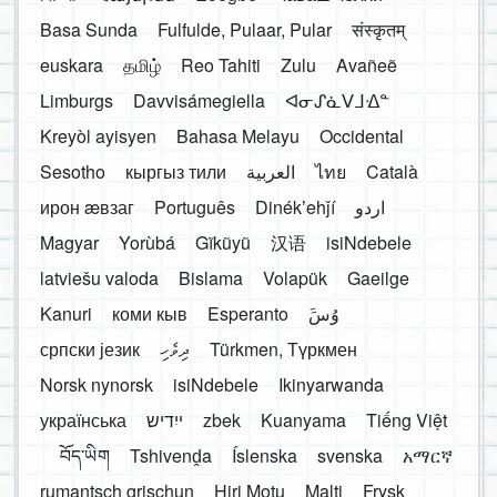
Basa Sunda
Fulfulde, Pulaar, Pular
संस्कृतम्
euskara
தமிழ்
Reo Tahiti
Zulu
Avañeẽ
Limburgs
Davvisámegiella
ᐊᓂᔑᓈᐯᒧᐎᓐ
Kreyòl ayisyen
Bahasa Melayu
Occidental
Sesotho
кыргыз тили
العربية
ไทย
Català
ирон æвзаг
Português
Dinékʼehǰí
اردو
Magyar
Yorùbá
Gĩkũyũ
汉语
isiNdebele
latviešu valoda
Bislama
Volapük
Gaeilge
Kanuri
коми кыв
Esperanto
َوُسَ
српски језик
ދިވެހި
Türkmen, Түркмен
Norsk nynorsk
isiNdebele
Ikinyarwanda
українська
ייִדיש
zbek
Kuanyama
Tiếng Việt
བོད་ཡིག
Tshivenḓa
Íslenska
svenska
አማርኛ
rumantsch grischun
Hiri Motu
Malti
Frysk