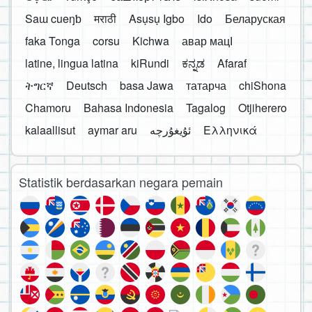
Saɯ cueŋƅ
मराठी
Asụsụ Igbo
Ido
Беларуская
faka Tonga
corsu
Kichwa
авар мацӀ
latine, lingua latina
kiRundi
ಕನ್ನಡ
Afaraf
ትግርኛ
Deutsch
basa Jawa
татарча
chiShona
Chamoru
Bahasa Indonesia
Tagalog
Otjiherero
kalaallisut
aymar aru
Ελληνικά
Statistik berdasarkan negara pemain