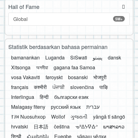
Hall of Fame
Global
5M+
Statistik berdasarkan bahasa permainan
bamanankan
Luganda
SiSwati
پښتو
dansk
Xitsonga
অসমীয়া
gagana faa Samoa
vosa Vakaviti
føroyskt
bosanski
भोजपुरी
français
कश्मीरी
ਪੰਜਾਬੀ
slovenčina
पाऴि
Interlingua
हिन्दी
български език
Malagasy fiteny
русский язык
עברית
ꆈꌠ꒿ Nuosuhxop
Wollof
ગુજરાતી
yângâ tî sängö
hrvatski
日本語
čeština
ᓀᐦᐃᔭᐍᐏᐣ
ພາສາລາວ
सिन्धी
Հայերեն
Eʋegbe
чӑваш чӗлхи