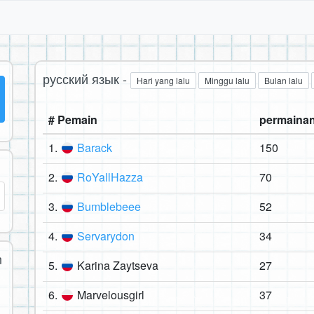
русский язык -
Hari yang lalu
Minggu lalu
Bulan lalu
# Pemain
permaina
1.
Barack
150
2.
RoYallHazza
70
3.
Bumblebeee
52
4.
Servarydon
34
n
5.
Karina Zaytseva
27
6.
Marvelousgirl
37