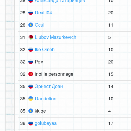
28.
Александр Татаринцев
10
28.
Dexiii04
20
28.
Ocul
11
31.
Liubov Mazurkevich
5
32.
Ike Omeh
10
32.
Рем
20
32.
inoi le personnage
15
35.
Эрнест Доан
14
35.
Dandelion
10
35.
kk qe
4
38.
golubayaa
17