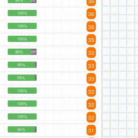
36
36
100%
36
100%
35
100%
33
80%
20%
33
95%
33
93%
32
100%
32
100%
32
100%
31
94%