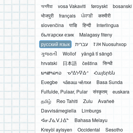
অসমীয়া
vosa Vakaviti
føroyskt
bosanski
भोजपुरी
français
ਪੰਜਾਬੀ
कश्मीरी
slovenčina
पाऴि
हिन्दी
Interlingua
български език
Malagasy fiteny
русский язык
עברית
ꆈꌠ꒿ Nuosuhxop
ગુજરાતી
Wollof
yângâ tî sängö
hrvatski
日本語
čeština
सिन्धी
ພາສາລາວ
ᓀᐦᐃᔭᐍᐏᐣ
Հայերեն
Eʋegbe
чӑваш чӗлхи
Basa Sunda
Fulfulde, Pulaar, Pular
संस्कृतम्
euskara
தமிழ்
Reo Tahiti
Zulu
Avañeẽ
Davvisámegiella
Limburgs
ᐊᓂᔑᓈᐯᒧᐎᓐ
Bahasa Melayu
Kreyòl ayisyen
Occidental
Sesotho