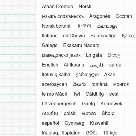
Afaan Oromoo
Norsk
ѩзыкъ словѣньскъ
Aragonés
Occitan
Norsk bokmål
한국어
മലയാളം
Italiano
chiCheŵa
Soomaaliga
Қазақ
Galego
Ekakairũ Naoero
македонски јазик
Lingála
සිංහල
English
Afrikaans
فارسی
sardu
lietuvių kalba
ქართული
Akan
azərbaycan
తెలుగు
română
монгол
te reo Māori
Twi
Gàidhlig
eesti
Lëtzebuergesch
Gaelg
Kernewek
ភាសាខ្មែរ
polski
ဗမာစာ
Shqip
español
Cymraeg
Kiswahili
Iñupiaq, Iñupiatun
ଓଡ଼ିଆ
Türkçe