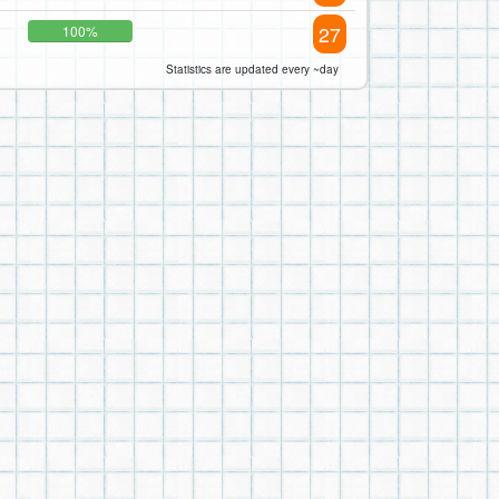
27
100%
Statistics are updated every ~day