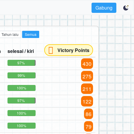
Gabung
Tahun lalu
Semua
Victory Points
n
selesai / kiri
430
97%
275
99%
211
100%
122
97%
86
100%
79
100%