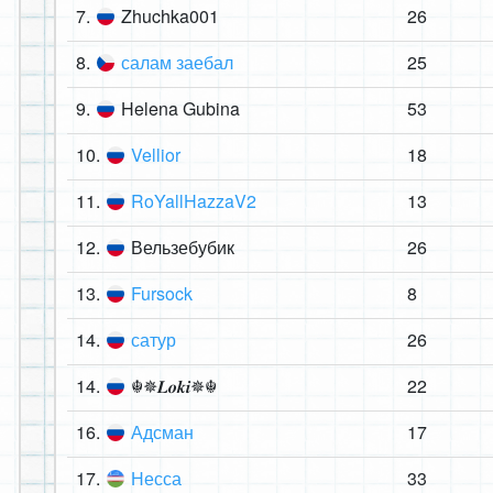
7.
Zhuchka001
26
8.
салам заебал
25
9.
Helena Gubina
53
10.
Vellior
18
11.
RoYallHazzaV2
13
12.
Вельзебубик
26
13.
Fursock
8
14.
сатур
26
14.
☬✵𝑳𝒐𝒌𝒊✵☬
22
16.
Адсман
17
17.
Несса
33