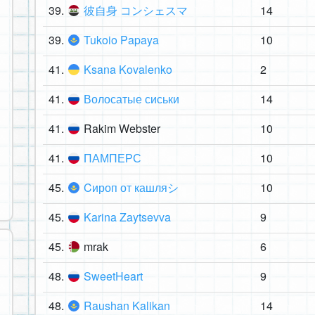
39.
彼自身 コンシェスマ
14
39.
Tukoio Papaya
10
41.
Ksana Kovalenko
2
41.
Волосатые сиськи
14
41.
Rakim Webster
10
41.
ПАМПЕРС
10
45.
Cироп оᴛ кашляシ
10
45.
Karina Zaytsevva
9
45.
mrak
6
48.
SweetHeart
9
48.
Raushan Kalikan
14