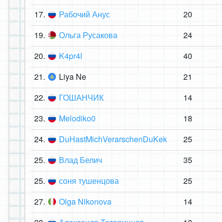
17.
Рабочий Анус
20
19.
Ольга Русакова
24
20.
K4pr4l
40
21.
Liya Ne
21
22.
ГОШАНЧИК
14
23.
Melodiko0
18
24.
DuHastMichVerarschenDuKek
25
25.
Влад Белич
35
25.
соня тушенцова
25
27.
Olga Nikonova
14