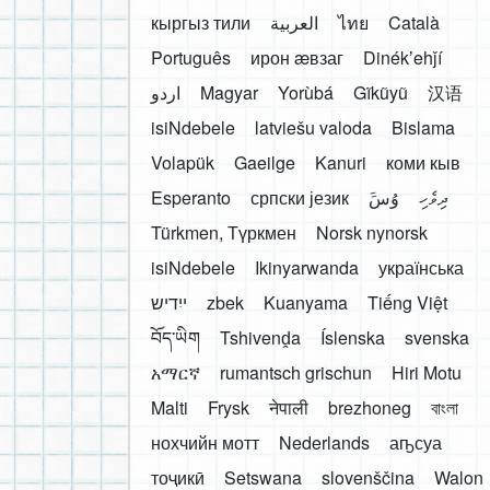
кыргыз тили
العربية
ไทย
Català
Português
ирон æвзаг
Dinékʼehǰí
اردو
Magyar
Yorùbá
Gĩkũyũ
汉语
isiNdebele
latviešu valoda
Bislama
Volapük
Gaeilge
Kanuri
коми кыв
Esperanto
српски језик
َوُسَ
ދިވެހި
Türkmen, Түркмен
Norsk nynorsk
isiNdebele
Ikinyarwanda
українська
ייִדיש
zbek
Kuanyama
Tiếng Việt
བོད་ཡིག
Tshivenḓa
Íslenska
svenska
አማርኛ
rumantsch grischun
Hiri Motu
Malti
Frysk
नेपाली
brezhoneg
বাংলা
нохчийн мотт
Nederlands
аҧсуа
тоҷикӣ
Setswana
slovenščina
Walon