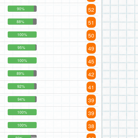
52
90%
51
88%
50
100%
49
95%
45
100%
42
89%
41
92%
39
94%
39
100%
38
100%
80%
20%