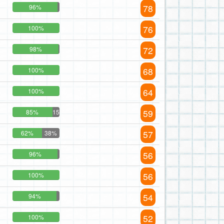
78
96%
76
100%
72
98%
68
100%
64
100%
59
85%
15%
57
62%
38%
56
96%
56
100%
54
94%
52
100%