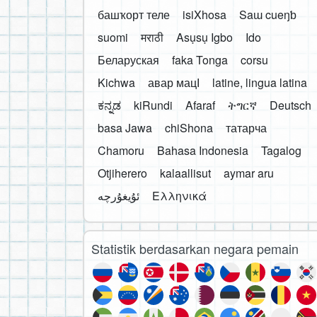
башҡорт теле
isiXhosa
Saɯ cueŋƅ
suomi
मराठी
Asụsụ Igbo
Ido
Беларуская
faka Tonga
corsu
Kichwa
авар мацӀ
latine, lingua latina
ಕನ್ನಡ
kiRundi
Afaraf
ትግርኛ
Deutsch
basa Jawa
chiShona
татарча
Chamoru
Bahasa Indonesia
Tagalog
Otjiherero
kalaallisut
aymar aru
Ελληνικά
Statistik berdasarkan negara pemain