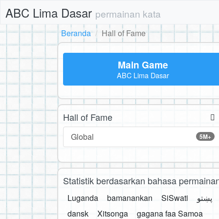
ABC Lima Dasar
permainan kata
Beranda
Hall of Fame
Main Game
ABC Lima Dasar
Hall of Fame
Global
5M+
Statistik berdasarkan bahasa permaina
Luganda
bamanankan
SiSwati
پښتو
dansk
Xitsonga
gagana faa Samoa