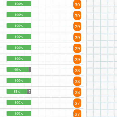
30
100%
30
100%
29
100%
29
100%
29
100%
29
100%
28
90%
28
100%
28
83%
17%
27
100%
27
100%