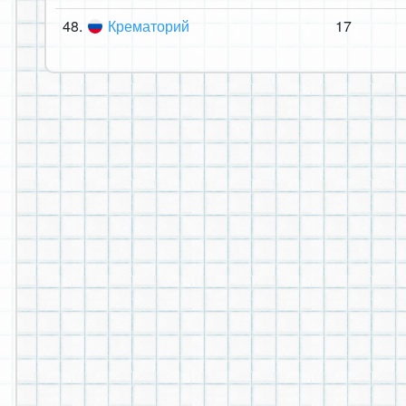
48.
Крематорий
17