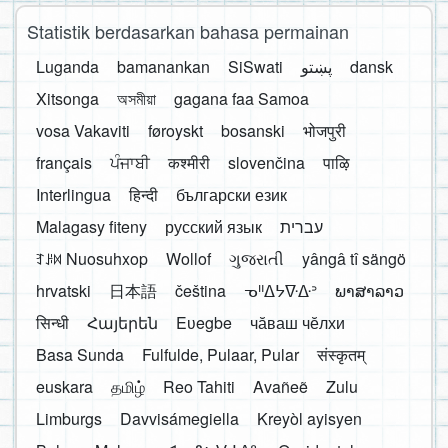
Statistik berdasarkan bahasa permainan
Luganda
bamanankan
SiSwati
پښتو
dansk
Xitsonga
অসমীয়া
gagana faa Samoa
vosa Vakaviti
føroyskt
bosanski
भोजपुरी
français
ਪੰਜਾਬੀ
कश्मीरी
slovenčina
पाऴि
Interlingua
हिन्दी
български език
Malagasy fiteny
русский язык
עברית
ꆈꌠ꒿ Nuosuhxop
Wollof
ગુજરાતી
yângâ tî sängö
hrvatski
日本語
čeština
ᓀᐦᐃᔭᐍᐏᐣ
ພາສາລາວ
सिन्धी
Հայերեն
Eʋegbe
чӑваш чӗлхи
Basa Sunda
Fulfulde, Pulaar, Pular
संस्कृतम्
euskara
தமிழ்
Reo Tahiti
Avañeẽ
Zulu
Limburgs
Davvisámegiella
Kreyòl ayisyen