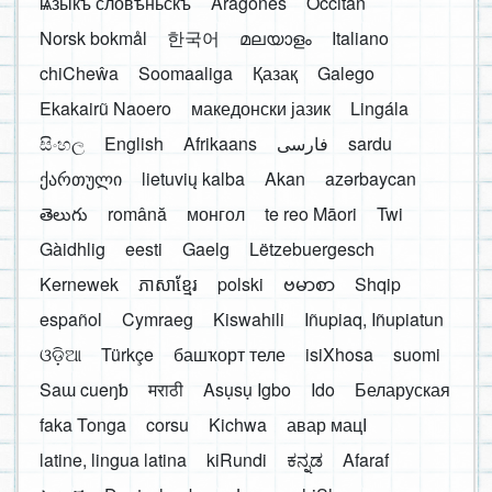
ѩзыкъ словѣньскъ
Aragonés
Occitan
Norsk bokmål
한국어
മലയാളം
Italiano
chiCheŵa
Soomaaliga
Қазақ
Galego
Ekakairũ Naoero
македонски јазик
Lingála
සිංහල
English
Afrikaans
فارسی
sardu
ქართული
lietuvių kalba
Akan
azərbaycan
తెలుగు
română
монгол
te reo Māori
Twi
Gàidhlig
eesti
Gaelg
Lëtzebuergesch
Kernewek
ភាសាខ្មែរ
polski
ဗမာစာ
Shqip
español
Cymraeg
Kiswahili
Iñupiaq, Iñupiatun
ଓଡ଼ିଆ
Türkçe
башҡорт теле
isiXhosa
suomi
Saɯ cueŋƅ
मराठी
Asụsụ Igbo
Ido
Беларуская
faka Tonga
corsu
Kichwa
авар мацӀ
latine, lingua latina
kiRundi
ಕನ್ನಡ
Afaraf