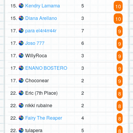
15.
Kendry Lamama
5
10
15.
Diana Arellano
3
10
17.
para el4r4rr44r
7
9
17.
Joso 777
6
9
17.
WillyRoca
3
9
17.
ENANO BOSTERO
3
9
17.
Choconear
2
9
22.
Eric (7th Place)
2
8
22.
nikki rubaine
2
8
22.
Fairy The Reaper
4
8
22.
tulapera
5
8