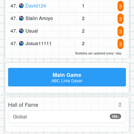
47.
David124
1
3
47.
Stalin Arroyo
2
3
47.
Usual
2
3
47.
Josue11111
2
3
Statistics are updated every ~day
Main Game
ABC Lima Dasar
Hall of Fame
Global
5M+