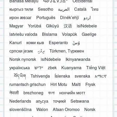
Bahasa Melayu
ᐊᓂᔑᓈᐯᒧᐎᓐ
Occidental
кыргыз тили
Sesotho
العربية
Català
ไทย
ирон æвзаг
Português
Dinékʼehǰí
اردو
Magyar
Yorùbá
Gĩkũyũ
汉语
isiNdebele
latviešu valoda
Bislama
Volapük
Gaeilge
Kanuri
коми кыв
Esperanto
َوُسَ
српски језик
ދިވެހި
Türkmen, Түркмен
Norsk nynorsk
isiNdebele
Ikinyarwanda
українська
ייִדיש
zbek
Kuanyama
Tiếng Việt
བོད་ཡིག
Tshivenḓa
Íslenska
svenska
አማርኛ
rumantsch grischun
Hiri Motu
Malti
Frysk
नेपाली
brezhoneg
বাংলা
нохчийн мотт
Nederlands
аҧсуа
тоҷикӣ
Setswana
slovenščina
Walon
Afaan Oromoo
Norsk