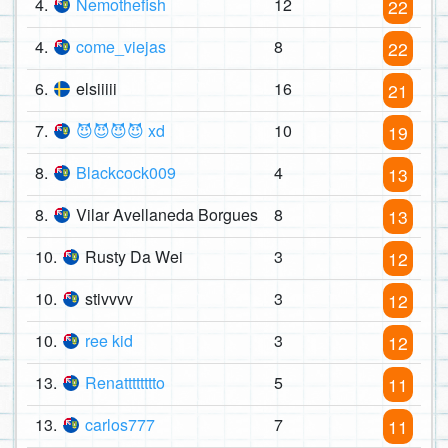
4.
Nemothefish
12
22
4.
come_viejas
8
22
6.
elsiiiii
16
21
7.
😈😈😈😈 xd
10
19
8.
Blackcock009
4
13
8.
Vilar Avellaneda Borgues
8
13
10.
Rusty Da Wei
3
12
10.
stivvvv
3
12
10.
ree kid
3
12
13.
Renatttttttto
5
11
13.
carlos777
7
11