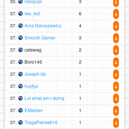
30.
loboyupi
3
5
37.
ree_kid
6
4
37.
Ania Naruszewicz
4
4
37.
Smooth Gamer
3
4
37.
catswag
2
4
37.
Boro145
2
4
37.
Joseph bb
1
4
37.
huyfya
1
4
37.
Lol what am i doing
1
4
37.
EMaiden
1
4
37.
TragaPerras616
1
4