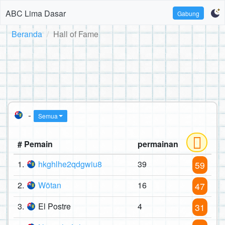
ABC Lima Dasar
Gabung
Beranda
Hall of Fame
-
Semua
# Pemain
permainan
1.
hkghlhe2qdgwiu8
39
59
2.
Wötan
16
47
3.
El Postre
4
31