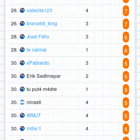
26.
valecita123
4
7
26.
brano69_king
3
7
28.
José Félix
3
6
28.
te calmai
1
6
30.
xPablardo
3
5
30.
Erik Sedlmayar
2
5
30.
tu put4 m4dre
1
5
30.
ninasti
4
5
30.
WMJT
4
5
30.
mille !!
4
5