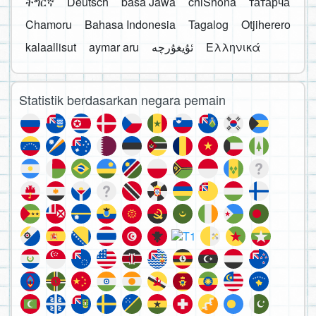
ትግርኛ
Deutsch
basa Jawa
chiShona
татарча
Chamoru
Bahasa Indonesia
Tagalog
Otjiherero
kalaallisut
aymar aru
Ελληνικά
Statistik berdasarkan negara pemain