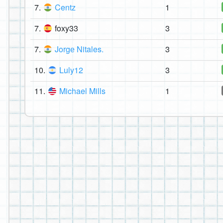
7.
Centz
1
7.
foxy33
3
7.
Jorgе Nitales.
3
10.
Luly12
3
11.
Michael Mills
1