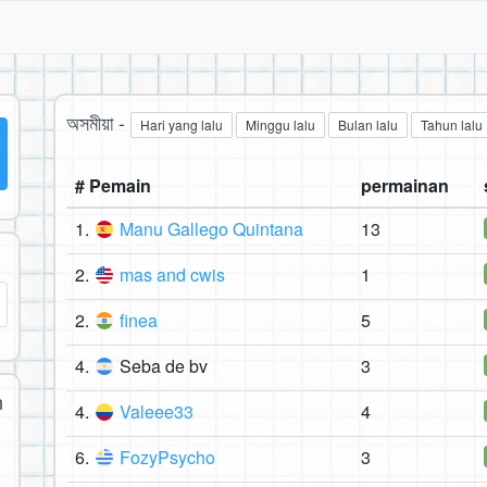
অসমীয়া -
Hari yang lalu
Minggu lalu
Bulan lalu
Tahun lalu
# Pemain
permainan
1.
Manu Gallego Quintana
13
2.
mas and cwis
1
2.
finea
5
4.
Seba de bv
3
n
4.
Valeee33
4
6.
FozyPsycho
3