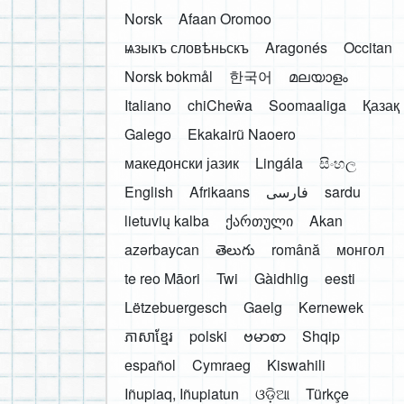
Norsk
Afaan Oromoo
ѩзыкъ словѣньскъ
Aragonés
Occitan
Norsk bokmål
한국어
മലയാളം
Italiano
chiCheŵa
Soomaaliga
Қазақ
Galego
Ekakairũ Naoero
македонски јазик
Lingála
සිංහල
English
Afrikaans
فارسی
sardu
lietuvių kalba
ქართული
Akan
azərbaycan
తెలుగు
română
монгол
te reo Māori
Twi
Gàidhlig
eesti
Lëtzebuergesch
Gaelg
Kernewek
ភាសាខ្មែរ
polski
ဗမာစာ
Shqip
español
Cymraeg
Kiswahili
Iñupiaq, Iñupiatun
ଓଡ଼ିଆ
Türkçe