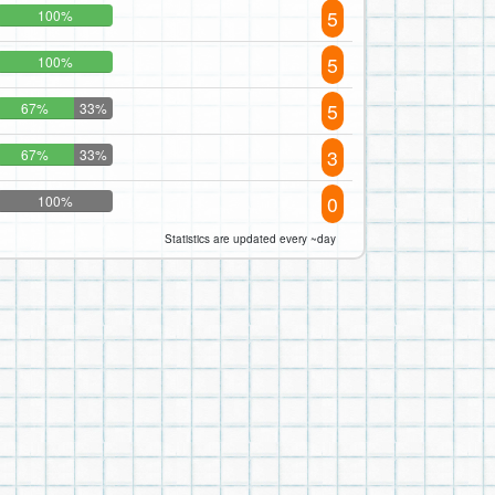
5
100%
5
100%
5
67%
33%
3
67%
33%
0
100%
Statistics are updated every ~day