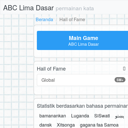
ABC Lima Dasar
permainan kata
Beranda
Hall of Fame
Main Game
ABC Lima Dasar
Hall of Fame
Global
5M+
Statistik berdasarkan bahasa permaina
bamanankan
Luganda
SiSwati
پښتو
dansk
Xitsonga
gagana faa Samoa