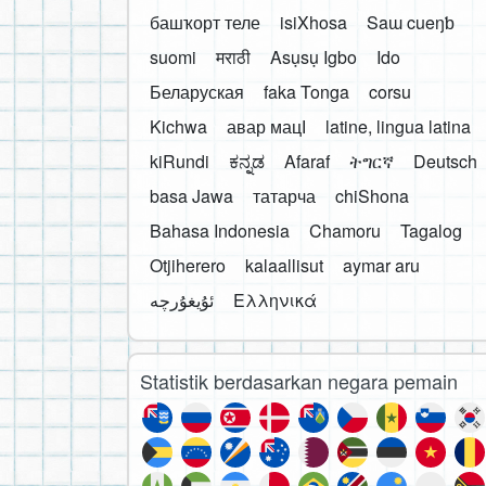
башҡорт теле
isiXhosa
Saɯ cueŋƅ
suomi
मराठी
Asụsụ Igbo
Ido
Беларуская
faka Tonga
corsu
Kichwa
авар мацӀ
latine, lingua latina
kiRundi
ಕನ್ನಡ
Afaraf
ትግርኛ
Deutsch
basa Jawa
татарча
chiShona
Bahasa Indonesia
Chamoru
Tagalog
Otjiherero
kalaallisut
aymar aru
Ελληνικά
Statistik berdasarkan negara pemain