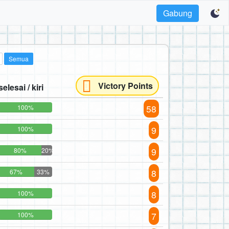
Gabung
Semua
Victory Points
selesai / kiri
58
100%
9
100%
9
80%
20%
8
67%
33%
8
100%
7
100%