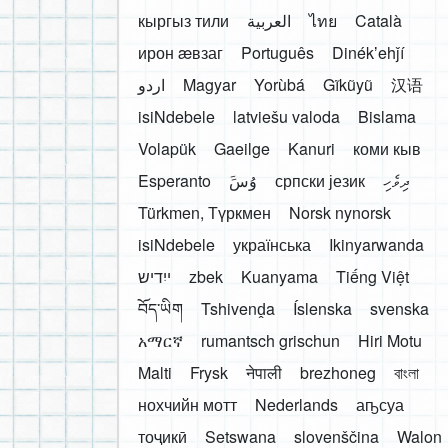
кыргыз тили
العربية
ไทย
Català
ирон æвзаг
Português
Dinékʼehǰí
اردو
Magyar
Yorùbá
Gĩkũyũ
汉语
isiNdebele
latviešu valoda
Bislama
Volapük
Gaeilge
Kanuri
коми кыв
Esperanto
َوُسَ
српски језик
ދިވެހި
Türkmen, Түркмен
Norsk nynorsk
isiNdebele
українська
Ikinyarwanda
ייִדיש
zbek
Kuanyama
Tiếng Việt
བོད་ཡིག
Tshivenḓa
Íslenska
svenska
አማርኛ
rumantsch grischun
Hiri Motu
Malti
Frysk
नेपाली
brezhoneg
বাংলা
нохчийн мотт
Nederlands
аҧсуа
тоҷикӣ
Setswana
slovenščina
Walon