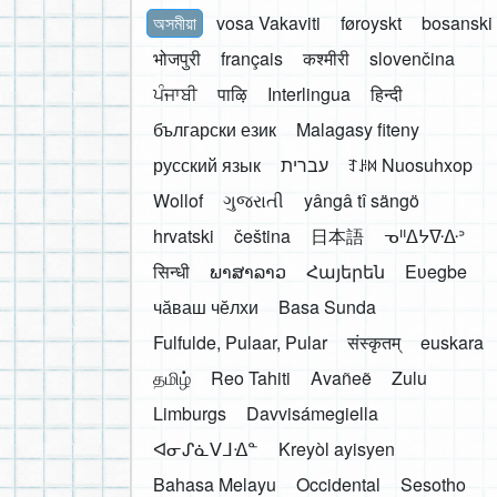
অসমীয়া
vosa Vakaviti
føroyskt
bosanski
भोजपुरी
français
कश्मीरी
slovenčina
ਪੰਜਾਬੀ
पाऴि
Interlingua
हिन्दी
български език
Malagasy fiteny
русский язык
עברית
ꆈꌠ꒿ Nuosuhxop
Wollof
ગુજરાતી
yângâ tî sängö
hrvatski
čeština
日本語
ᓀᐦᐃᔭᐍᐏᐣ
सिन्धी
ພາສາລາວ
Հայերեն
Eʋegbe
чӑваш чӗлхи
Basa Sunda
Fulfulde, Pulaar, Pular
संस्कृतम्
euskara
தமிழ்
Reo Tahiti
Avañeẽ
Zulu
Limburgs
Davvisámegiella
ᐊᓂᔑᓈᐯᒧᐎᓐ
Kreyòl ayisyen
Bahasa Melayu
Occidental
Sesotho