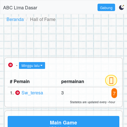
ABC Lima Dasar
Gabung
Beranda
Hall of Fame
-
Minggu lalu
# Pemain
permainan
1.
Sw_teresa
3
7
Statistics are updated every ~hour
Main Game