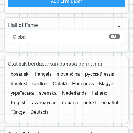
ABC Lima Dasar
Hall of Fame
Global
5M+
Statistik berdasarkan bahasa permainan
bosanski
français
slovenčina
русский язык
hrvatski
čeština
Català
Português
Magyar
українська
svenska
Nederlands
Italiano
English
azərbaycan
română
polski
español
Türkçe
Deutsch