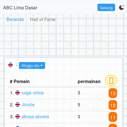
ABC Lima Dasar
Gabung
Beranda
Hall of Fame
-
Minggu lalu
# Pemain
permainan
1.
coge niños
3
13
2.
Jinxiie
5
12
3.
abusa abuela
3
11