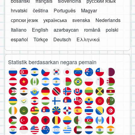
bosanski
français
slovenčina
русский язык
hrvatski
čeština
Português
Magyar
српски језик
українська
svenska
Nederlands
Italiano
English
azərbaycan
română
polski
español
Türkçe
Deutsch
Ελληνικά
Statistik berdasarkan negara pemain