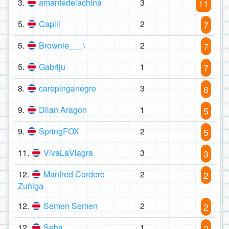
3.
amantedelachina
3
11
5.
Capiii
2
7
5.
Brownie___\
2
7
5.
Gabriju
1
7
8.
carepinganegro
3
6
9.
Dilan Aragon
1
5
9.
SpringFOX
2
5
11.
VivaLaViagra
3
3
12.
Manfred Cordero
2
2
Zuñiga
12.
Semen Semen
2
2
12.
Seba
1
2