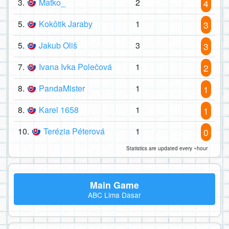
3.
Maťko_
2
4
5.
Kokôtik Jaraby
1
3
5.
Jakub Oliš
3
3
7.
Ivana Ivka Polečová
1
2
8.
PandaMister
1
1
8.
Karel 1658
1
1
10.
Terézia Péterová
1
0
Statistics are updated every ~hour
Main Game
ABC Lima Dasar