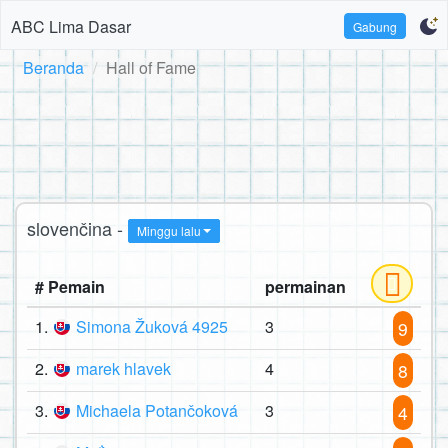
ABC Lima Dasar
Gabung
Beranda
Hall of Fame
slovenčina -
Minggu lalu
# Pemain
permainan
1.
Simona Žuková 4925
3
9
2.
marek hlavek
4
8
3.
Michaela Potančoková
3
4