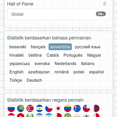
Hall of Fame
Global
5M+
Statistik berdasarkan bahasa permainan
bosanski
français
slovenčina
русский язык
hrvatski
čeština
Català
Português
Magyar
українська
svenska
Nederlands
Italiano
English
azərbaycan
română
polski
español
Türkçe
Deutsch
Statistik berdasarkan negara pemain