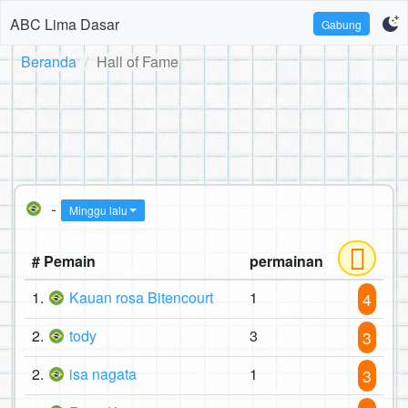
ABC Lima Dasar
Gabung
Beranda
Hall of Fame
-
Minggu lalu
# Pemain
permainan
1.
Kauan rosa Bitencourt
1
4
2.
tody
3
3
2.
isa nagata
1
3