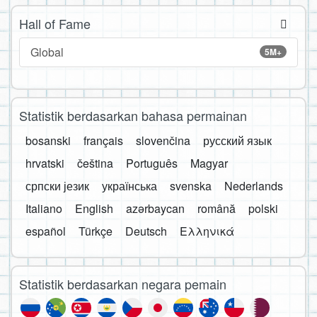
Hall of Fame
Global
5M+
Statistik berdasarkan bahasa permainan
bosanski
français
slovenčina
русский язык
hrvatski
čeština
Português
Magyar
српски језик
українська
svenska
Nederlands
Italiano
English
azərbaycan
română
polski
español
Türkçe
Deutsch
Ελληνικά
Statistik berdasarkan negara pemain