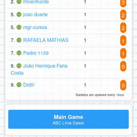
2.
RivenKonte
1
3
5.
joao duarte
1
2
5.
mgr cursos
1
2
7.
RAFAELA MATHIAS
1
1
7.
Pedro 1139
1
1
9.
João Henrique Faria
1
0
Costa
9.
Didii!
1
0
Statistics are updated every ~hour
Main Game
ABC Lima Dasar