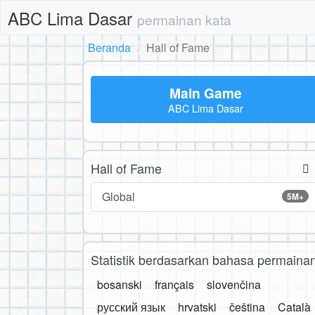
ABC Lima Dasar
permainan kata
Beranda
Hall of Fame
Main Game
ABC Lima Dasar
Hall of Fame
Global
5M+
Statistik berdasarkan bahasa permaina
bosanski
français
slovenčina
русский язык
hrvatski
čeština
Català