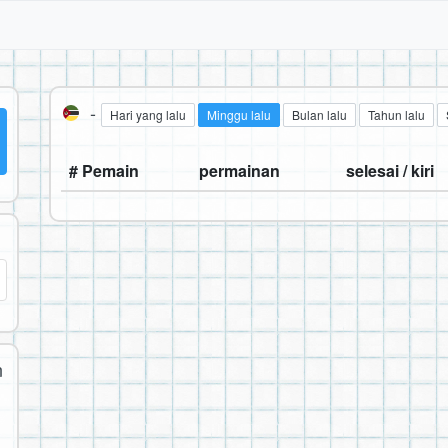
-
Hari yang lalu
Minggu lalu
Bulan lalu
Tahun lalu
# Pemain
permainan
selesai / kiri
n