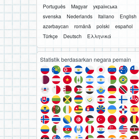
Português
Magyar
українська
svenska
Nederlands
Italiano
English
azərbaycan
română
polski
español
Türkçe
Deutsch
Ελληνικά
Statistik berdasarkan negara pemain