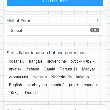
ABC Lima Dasar
Hall of Fame
Global
5M+
Statistik berdasarkan bahasa permainan
bosanski
français
slovenčina
русский язык
hrvatski
čeština
Català
Português
Magyar
українська
svenska
Nederlands
Italiano
English
azərbaycan
română
polski
español
Türkçe
Deutsch