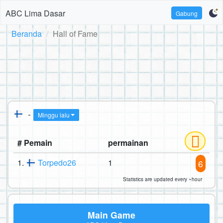
ABC Lima Dasar
Gabung
Beranda
Hall of Fame
-
Minggu lalu
# Pemain
permainan
1.
Torpedo26
1
6
Statistics are updated every ~hour
Main Game