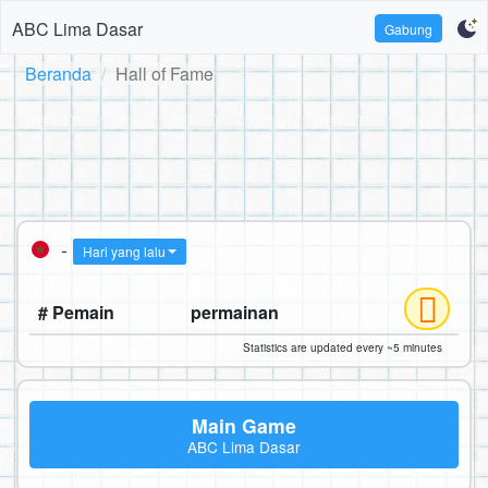
ABC Lima Dasar
Gabung
Beranda
Hall of Fame
-
Hari yang lalu
# Pemain
permainan
Statistics are updated every ~5 minutes
Main Game
ABC Lima Dasar