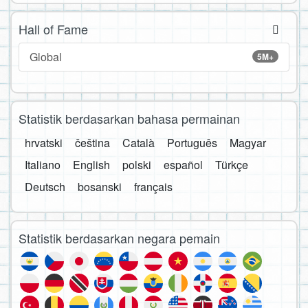
Hall of Fame
Global
5M+
Statistik berdasarkan bahasa permainan
hrvatski
čeština
Català
Português
Magyar
Italiano
English
polski
español
Türkçe
Deutsch
bosanski
français
Statistik berdasarkan negara pemain