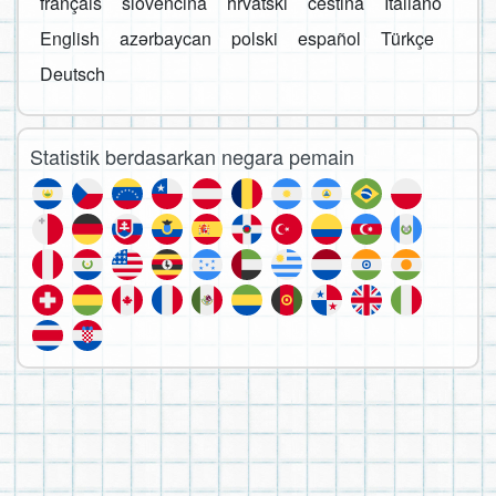
français
slovenčina
hrvatski
čeština
Italiano
English
azərbaycan
polski
español
Türkçe
Deutsch
Statistik berdasarkan negara pemain