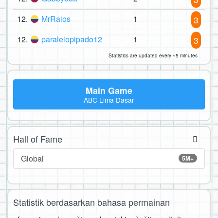
12.
MrRaios
1
3
12.
paralelopipado12
1
3
Statistics are updated every ~5 minutes
Main Game
ABC Lima Dasar
Hall of Fame
Global
5M+
Statistik berdasarkan bahasa permainan