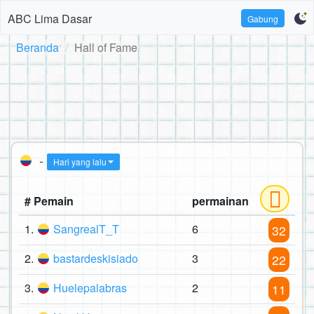
ABC Lima Dasar
Gabung
Beranda
Hall of Fame
-
Hari yang lalu
# Pemain
permainan
1.
SangrealT_T
6
32
2.
bastardeskisiado
3
22
3.
Huelepalabras
2
11