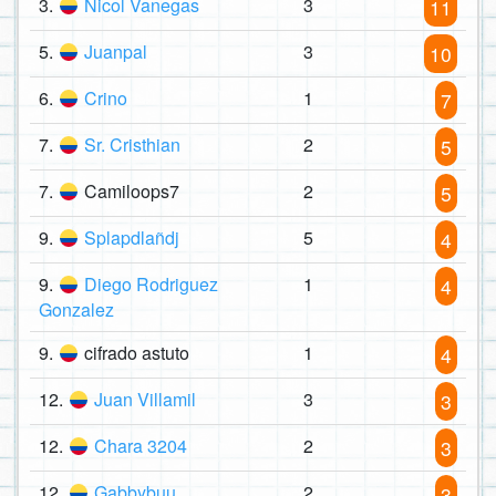
3.
Nicol Vanegas
3
11
5.
Juanpal
3
10
6.
Crino
1
7
7.
Sr. Cristhian
2
5
7.
Camiloops7
2
5
9.
Splapdlañdj
5
4
9.
Diego Rodriguez
1
4
Gonzalez
9.
cifrado astuto
1
4
12.
Juan Villamil
3
3
12.
Chara 3204
2
3
12.
Gabbybuu
2
3