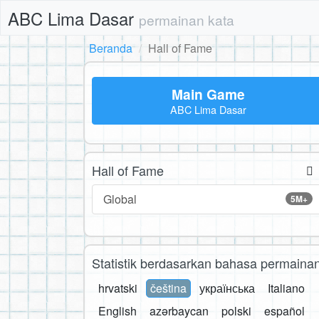
ABC Lima Dasar
permainan kata
Beranda
Hall of Fame
Main Game
ABC Lima Dasar
Hall of Fame
Global
5M+
Statistik berdasarkan bahasa permaina
hrvatski
čeština
українська
Italiano
English
azərbaycan
polski
español