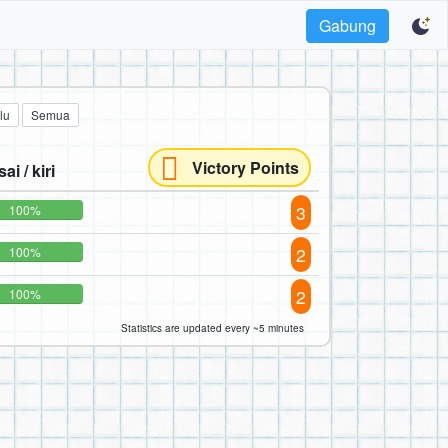
Gabung
lu
Semua
Victory Points
ai / kiri
3
100%
2
100%
2
100%
Statistics are updated every ~5 minutes