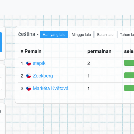
čeština -
Hari yang lalu
Minggu lalu
Bulan lalu
Tahun la
# Pemain
permainan
seles
1.
stepik
2
2.
Zockberg
1
2.
Markéta Květová
1
n