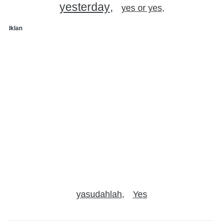
yesterday
yes or yes
Iklan
yasudahlah
Yes